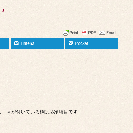
＾」
Hatena
Pocket
ん。
※
が付いている欄は必須項目です