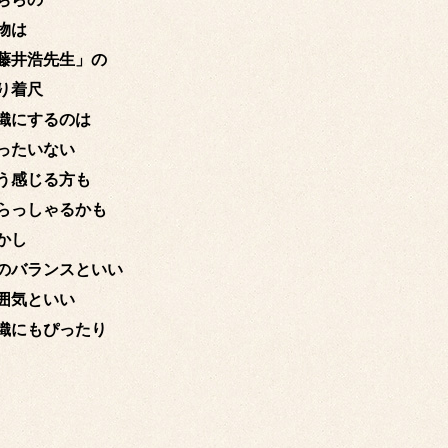
物は
藤井浩先生」の
り着尺
織にするのは
ったいない
う感じる方も
らっしゃるかも
かし
のバランスといい
囲気といい
織にもぴったり