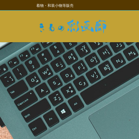
コ
ナ
着物・和装小物等販売
ン
ビ
テ
ゲ
ン
ー
ツ
シ
に
ョ
移
ン
動
に
移
動