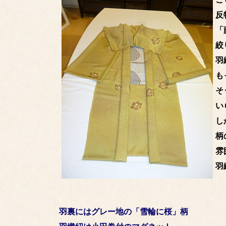
反
「
絞
羽
も
そ
い
し
柄
雰
羽
羽裏にはグレー地の「雪輪に桜」柄