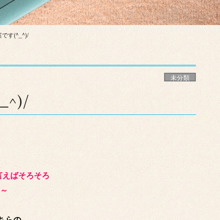
す(^_^)/
未分類
^)/
言えばそろそろ
～～
ちらの