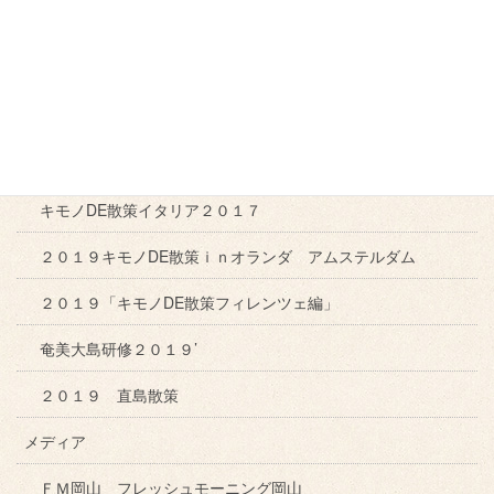
２０１０年 東京出張
２０１０年 ロンドン パリ旅行
２０１１ねん「キモノＤＥ散策ｉｎパリ」
２０１６イタリア紀行
キモノDE散策イタリア２０１７
２０１９キモノDE散策ｉｎオランダ アムステルダム
２０１９「キモノDE散策フィレンツェ編」
奄美大島研修２０１９’
２０１９ 直島散策
メディア
ＦＭ岡山 フレッシュモーニング岡山