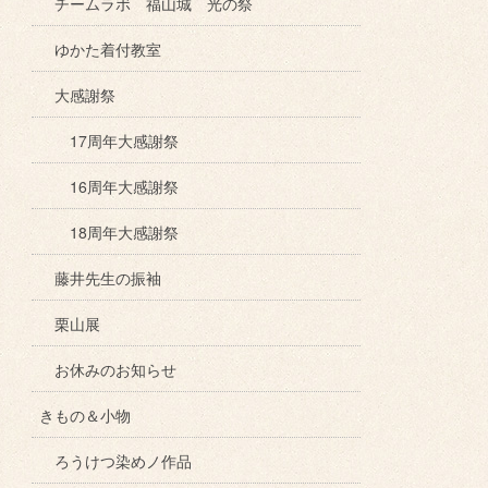
チームラボ 福山城 光の祭
ゆかた着付教室
大感謝祭
17周年大感謝祭
16周年大感謝祭
18周年大感謝祭
藤井先生の振袖
栗山展
お休みのお知らせ
きもの＆小物
ろうけつ染めノ作品