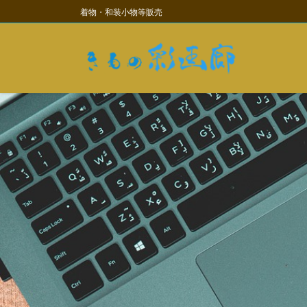
コ
ナ
着物・和装小物等販売
ン
ビ
テ
ゲ
ン
ー
ツ
シ
に
ョ
移
ン
動
に
移
動