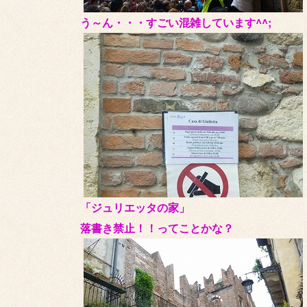
う～ん・・・すごい混雑しています^^;
「ジュリエッタの家」
落書き禁止！！ってことかな？