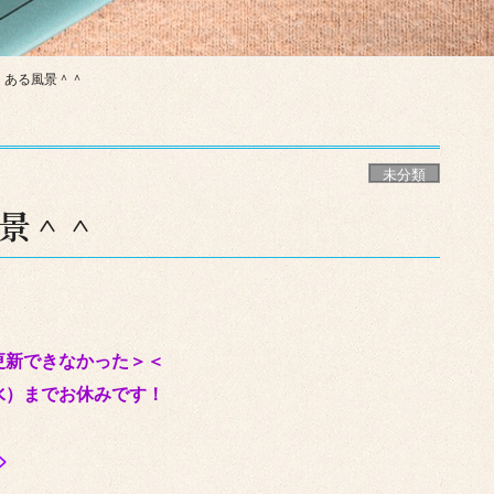
くある風景＾＾
未分類
景＾＾
更新できなかった＞＜
水）までお休みです！
>