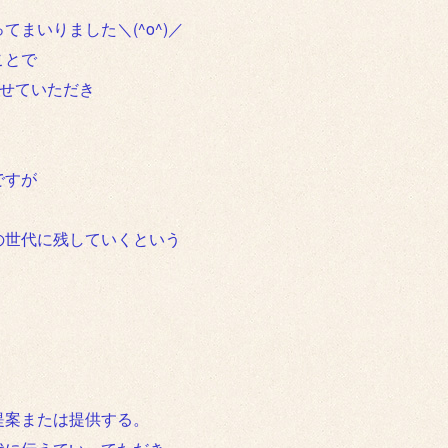
まいりました＼(^o^)／
ことで
させていただき
ですが
の世代に残していくという
。
提案または提供する。