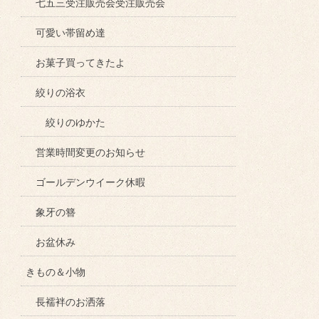
七五三受注販売会受注販売会
可愛い帯留め達
お菓子買ってきたよ
絞りの浴衣
絞りのゆかた
営業時間変更のお知らせ
ゴールデンウイーク休暇
象牙の簪
お盆休み
きもの＆小物
長襦袢のお洒落