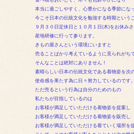
本当に過ごしやすく、心豊かになる季節になって
今こそ日本の伝統文化を勉強する時期という
９月３０日定休日と１０月１日(木)をお休み
産地研修に行って参ります。
きもの屋さんという環境にいますと
売ることばかり考えているように見られがち
そんなことは絶対にありません！
素晴らしい日本の伝統文化である着物姿を次
使命感を果たす為に日々努力しているのです
ただ売るという行為は自分のためのもの
私たちが目指しているのは
お客様が満足していただける着物姿を提案し
お客様が満足していただける着物姿を販売し
お客様が満足していただける着ていく場所を