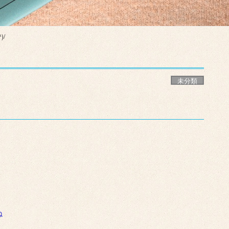
)/
未分類
ね