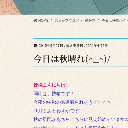
HOME
スタッフブログ
未分類
今日は秋晴れ(^_^
2015年9月27日
/ 最終更新日 :
2021年4月6日
今日は秋晴れ(^_^)/
皆様こんにちは。
岡山は、快晴です！
今夜の中秋の名月観られそうです＾＾
９月もあとわずかです
秋の気配があちらこちらに見え始めています
食べ物もおいしく、木々も色鮮やかになり