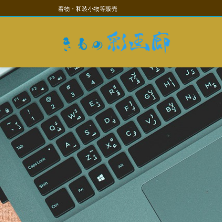
コ
ナ
着物・和装小物等販売
ン
ビ
テ
ゲ
ン
ー
ツ
シ
に
ョ
移
ン
動
に
移
動