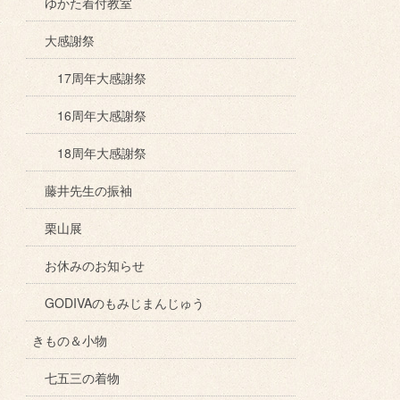
ゆかた着付教室
大感謝祭
17周年大感謝祭
16周年大感謝祭
18周年大感謝祭
藤井先生の振袖
栗山展
お休みのお知らせ
GODIVAのもみじまんじゅう
きもの＆小物
七五三の着物