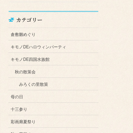
カテゴリー
倉敷雛めぐり
キモノDEハロウィンパーティ
キモノDE四国水族館
秋の散策会
みろくの里散策
母の日
十三参り
彩画廊夏祭り