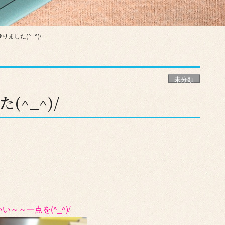
ました(^_^)/
未分類
^_^)/
～一点を(^_^)/