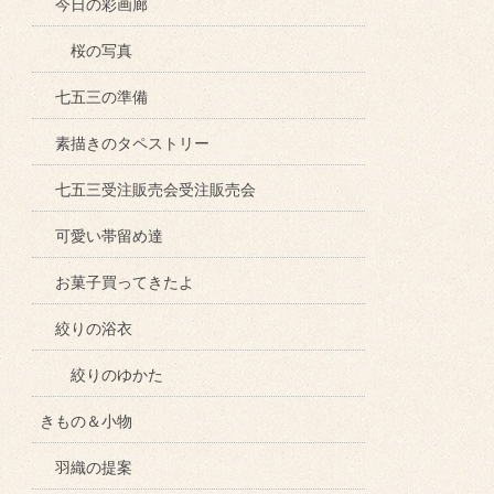
今日の彩画廊
桜の写真
七五三の準備
素描きのタペストリー
七五三受注販売会受注販売会
可愛い帯留め達
お菓子買ってきたよ
絞りの浴衣
絞りのゆかた
きもの＆小物
羽織の提案