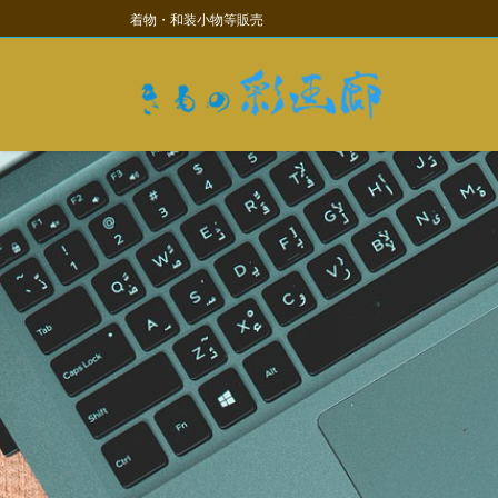
コ
ナ
着物・和装小物等販売
ン
ビ
テ
ゲ
ン
ー
ツ
シ
に
ョ
移
ン
動
に
移
動