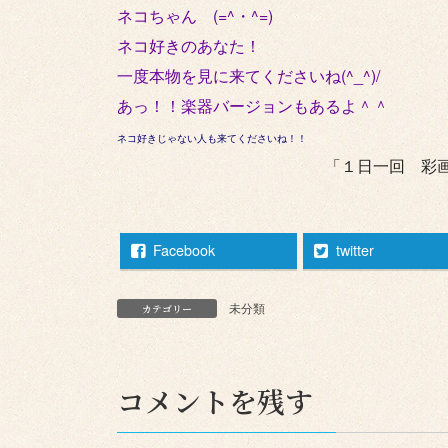
ネコちゃん (=^・^=)
ネコ好きのあなた！
一度本物を見に来てくださいね(^_^)/
あっ！！楽器バージョンもあるよ＾＾
ネコ好きじゃない人も来てくださいね！！
「１日一回 彩画
Facebook
twitter
未分類
カテゴリー
コメントを残す