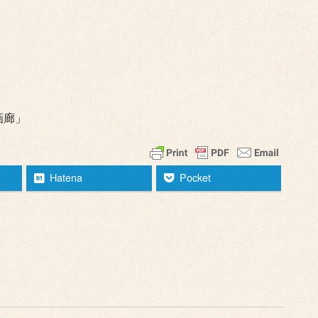
廊」
Hatena
Pocket