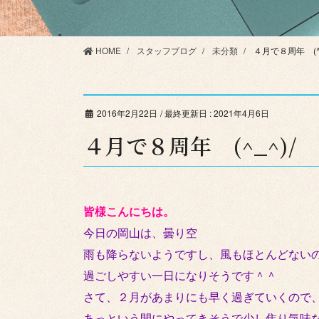
HOME
スタッフブログ
未分類
４月で８周年 (^_
2016年2月22日
/ 最終更新日 :
2021年4月6日
４月で８周年 (^_^)/
皆様こんにちは。
今日の岡山は、曇り空
雨も降らないようですし、風もほとんどない
過ごしやすい一日になりそうです＾＾
さて、２月があまりにも早く過ぎていくので
あっという間にやってきそうで少し焦り気味