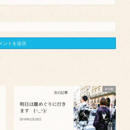
未分類
次の記事
明日は雛めぐりに行き
ます (^_^)/
2016年2月23日