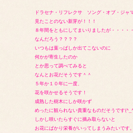
ドラセナ・リフレクサ ソング・オブ・ジャ
見たことのない新芽が！！！
８年間をともにしてまいりましたが・・・・
なんだろう？？？？
いつもは葉っぱしか出てこないのに
何かが寄生したのか
とか思って調べてみると
なんとお花だそうです＾＾
５年か１０年に一度、
花を咲かせるそうです！
成熟した樹木にしか咲かず
めったに観られない貴重なものだそうです(^_^)
しかし咲いたらすぐに摘み取らないと
お花にばかり栄養がいってしまうみたいです