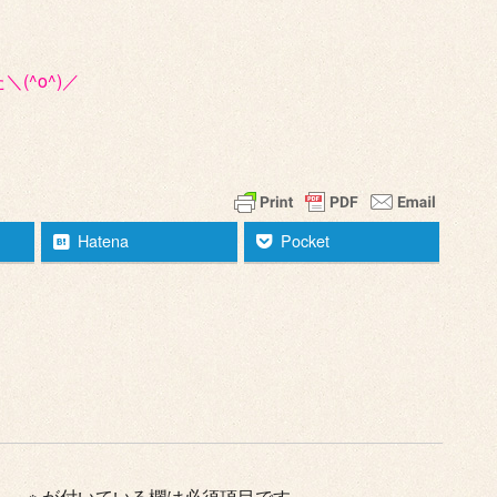
(^o^)／
Hatena
Pocket
ん。
※
が付いている欄は必須項目です