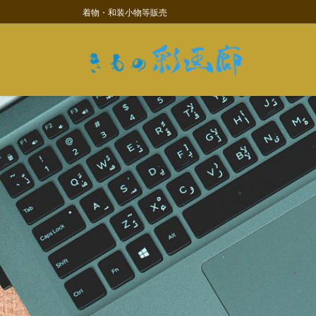
コ
ナ
着物・和装小物等販売
ン
ビ
テ
ゲ
ン
ー
ツ
シ
に
ョ
移
ン
動
に
移
動