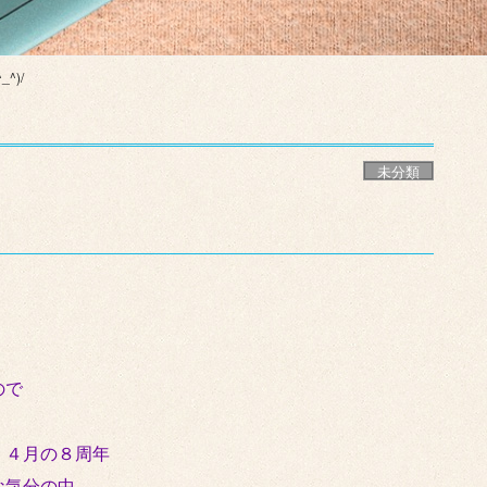
^)/
未分類
ので
、４月の８周年
な気分の中