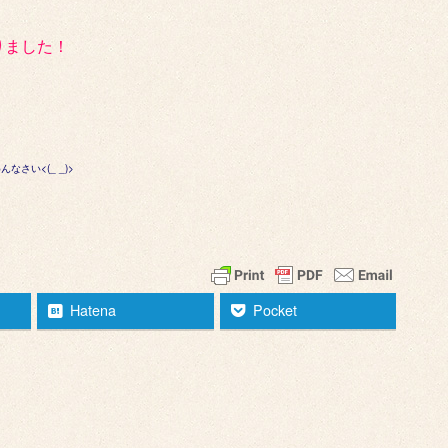
りました！
さい<(_ _)>
Hatena
Pocket