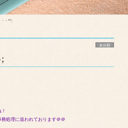
・・^^;
未分類
;
ね！
事務処理に追われております＠＠