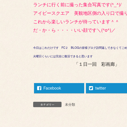
ランチに行く前に撮った集合写真です(^_^)/
アイビースクエア 美観地区側の入り口で撮
これから楽しいランチが待っています＾＾
だ・か・ら・・・・いい顔です＼(^o^)／
今日はこれだけです FC２ BLOGの皆様ブログ訪問返しできなくてごめんな
火曜日くらいには完全に復活できると思います
「１日一回 彩画廊」
Facebook
twitter
未分類
カテゴリー