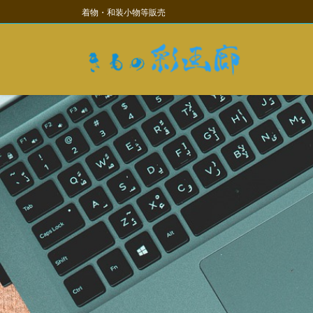
コ
ナ
着物・和装小物等販売
ン
ビ
テ
ゲ
ン
ー
ツ
シ
に
ョ
移
ン
動
に
移
動