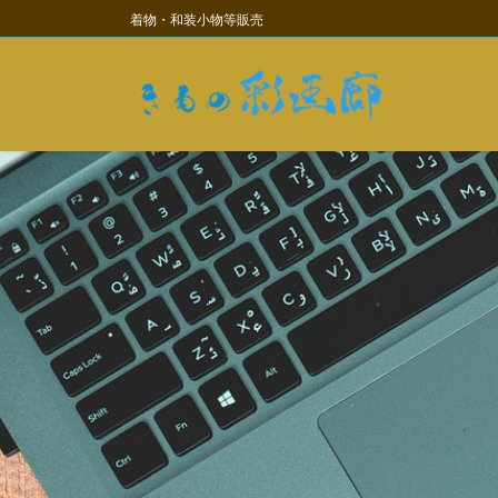
コ
ナ
着物・和装小物等販売
ン
ビ
テ
ゲ
ン
ー
ツ
シ
に
ョ
移
ン
動
に
移
動