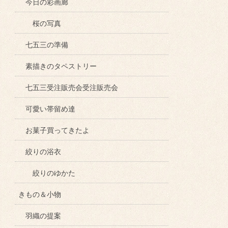
今日の彩画廊
桜の写真
七五三の準備
素描きのタペストリー
七五三受注販売会受注販売会
可愛い帯留め達
お菓子買ってきたよ
絞りの浴衣
絞りのゆかた
きもの＆小物
羽織の提案