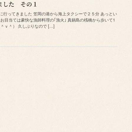
ました その１
に行ってきました 笠岡の港から海上タクシーで２５分 あっとい
お目当ては豪快な漁師料理の｢漁火｣ 真鍋島の桟橋から歩いて1
＾ｖ＾） 久しぶりなので […]