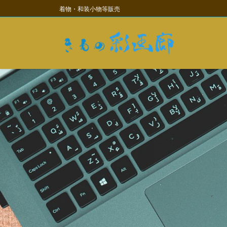
コ
ナ
着物・和装小物等販売
ン
ビ
テ
ゲ
ン
ー
ツ
シ
に
ョ
移
ン
動
に
移
動