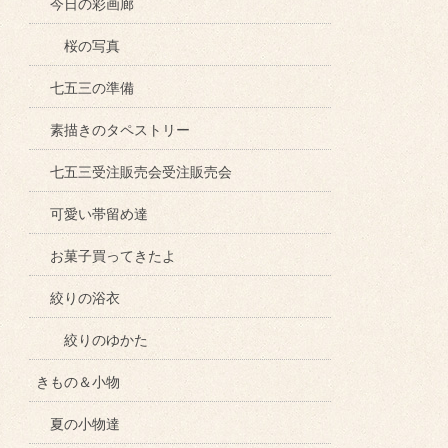
今日の彩画廊
桜の写真
七五三の準備
素描きのタペストリー
七五三受注販売会受注販売会
可愛い帯留め達
お菓子買ってきたよ
絞りの浴衣
絞りのゆかた
きもの＆小物
夏の小物達