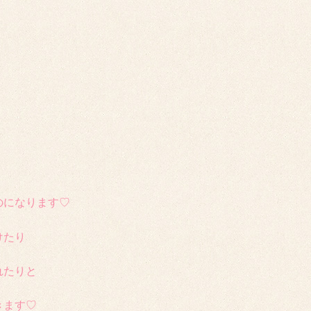
のになります♡
けたり
れたりと
きます♡