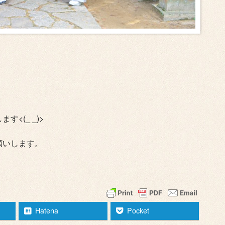
<(_ _)>
願いします。
Hatena
Pocket