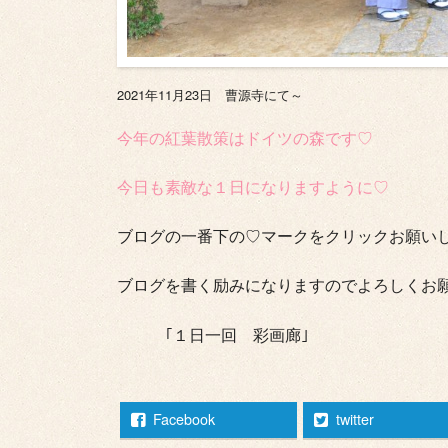
2021年11月23日 曹源寺にて～
今年の紅葉散策はドイツの森です♡
今日も素敵な１日になりますように♡
ブログの一番下の♡マークをクリックお願いします
ブログを書く励みになりますのでよろしくお
｢１日一回 彩画廊｣
Facebook
twitter