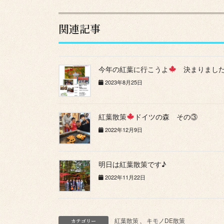
関連記事
今年の紅葉に行こうよ
決まりました
2023年8月25日
紅葉散策
ドイツの森 その③
2022年12月9日
明日は紅葉散策です♪
2022年11月22日
紅葉散策
、
キモノDE散策
カテゴリー