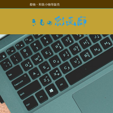
コ
ナ
着物・和装小物等販売
ン
ビ
テ
ゲ
ン
ー
ツ
シ
に
ョ
移
ン
動
に
移
動