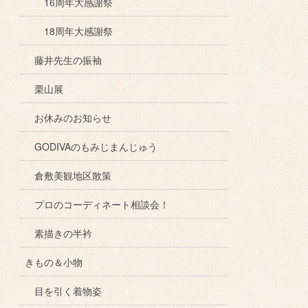
16周年大感謝祭
18周年大感謝祭
藤井先生の振袖
栗山展
お休みのお知らせ
GODIVAのもみじまんじゅう
倉敷美観地区散策
プロのコーディネート相談会！
素描きの半衿
きもの＆小物
目を引く着物姿