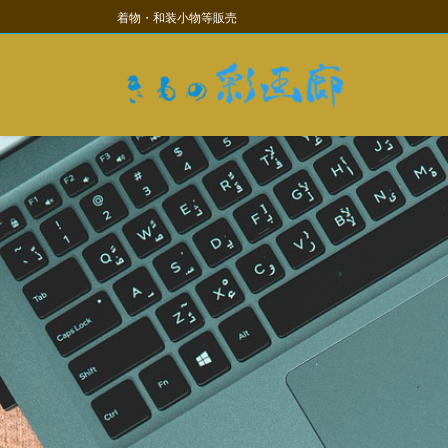
コ
ナ
着物・和装小物等販売
ン
ビ
テ
ゲ
ン
ー
ツ
シ
に
ョ
移
ン
動
に
移
動