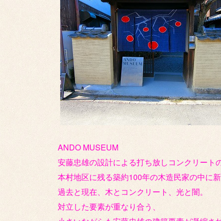
ANDO MUSEUM
安藤忠雄の設計による打ち放しコンクリート
本村地区に残る築約100年の木造民家の中に
過去と現在、木とコンクリート、光と闇。
対立した要素が重なり合う、