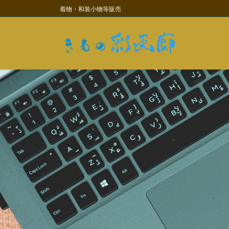
コ
ナ
着物・和装小物等販売
ン
ビ
テ
ゲ
ン
ー
ツ
シ
に
ョ
移
ン
動
に
移
動