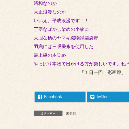
昭和なのか
大正浪漫なのか
いいえ、平成浪漫です！！
丁寧なぼかし染めの小紋に
大胆な柄のヤマキ織物謹製袋帯
羽織には三眠蚕糸を使用した
最上級の本染め
やっぱり本物で出かける方が楽しいですよね
「１日一回 彩画廊」
Facebook
twitter
未分類
カテゴリー