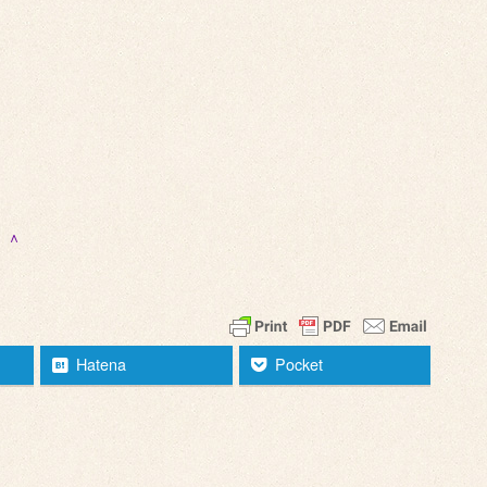
＾＾
Hatena
Pocket