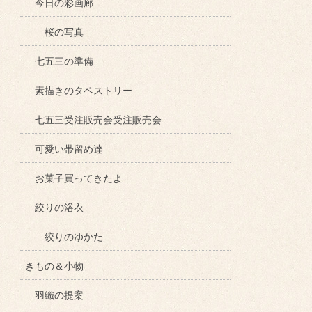
今日の彩画廊
桜の写真
七五三の準備
素描きのタペストリー
七五三受注販売会受注販売会
可愛い帯留め達
お菓子買ってきたよ
絞りの浴衣
絞りのゆかた
きもの＆小物
羽織の提案