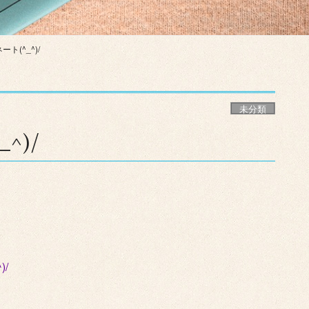
ト(^_^)/
未分類
^)/
/